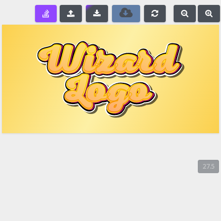
e
-
+