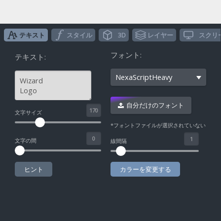
テキスト
スタイル
3D
レイヤー
スクリ
フォント:
テキスト:
NexaScriptHeavy
自分だけのフォント
^
文字サイズ
*フォントファイルが選択されていない
文字の間
線間隔
ヒント
カラーを変更する