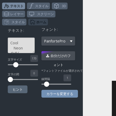
テキスト
スタイル
3D
レイヤー
スクリーン
スタイル
ホーム
フォント:
テキスト:
PanfortePro
自分だけのフ
^
文字サイズ
ォント
*フォントファイルが選択されていない
文字の間
線間隔
ヒント
カラーを変更する