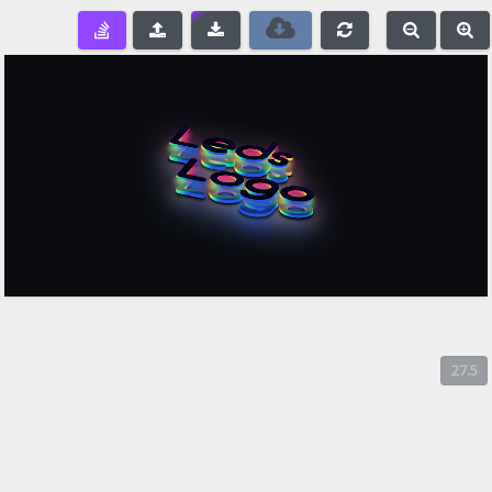
e
-
+