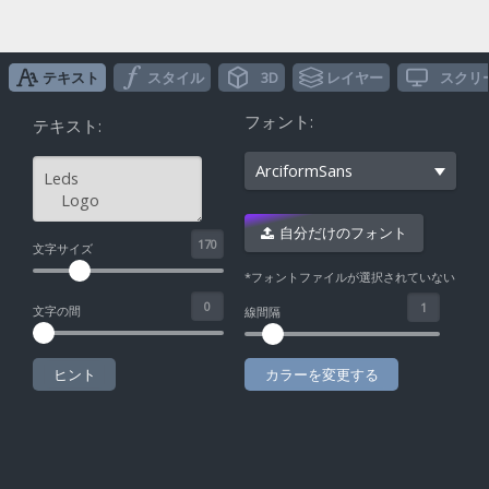
テキスト
スタイル
3D
レイヤー
スクリ
フォント:
テキスト:
ArciformSans
自分だけのフォント
^
文字サイズ
*フォントファイルが選択されていない
文字の間
線間隔
ヒント
カラーを変更する