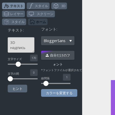
テキスト
スタイル
3D
レイヤー
スクリーン
スタイル
ホーム
フォント:
テキスト:
BloggerSans
自分だけのフ
^
文字サイズ
ォント
*フォントファイルが選択されていない
文字の間
線間隔
ヒント
カラーを変更する