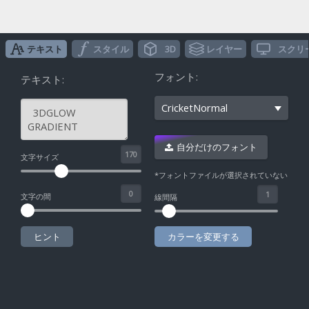
テキスト
スタイル
3D
レイヤー
スクリ
フォント:
テキスト:
CricketNormal
自分だけのフォント
^
文字サイズ
*フォントファイルが選択されていない
文字の間
線間隔
ヒント
カラーを変更する