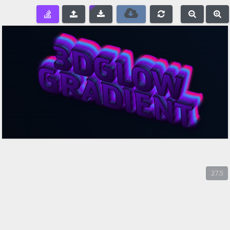
e
-
+